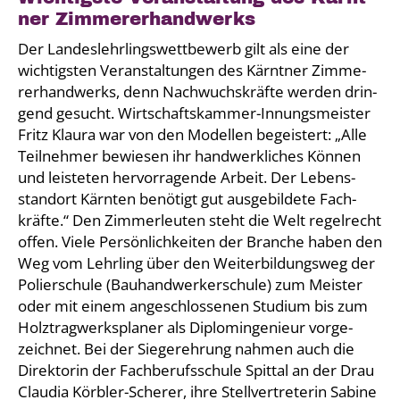
ner Zim­me­rer­hand­werks
Der Lan­des­lehr­lings­wett­be­werb gilt als eine der
wich­tigs­ten Ver­an­stal­tun­gen des Kärnt­ner Zim­me­
rer­hand­werks, denn Nach­wuchs­kräf­te wer­den drin­
gend gesucht. Wirt­schafts­kam­mer-Innungs­meis­ter
Fritz Klau­ra war von den Model­len begeis­tert: „Alle
Teil­neh­mer bewie­sen ihr hand­werk­li­ches Kön­nen
und leis­te­ten her­vor­ra­gen­de Arbeit. Der Lebens­
stand­ort Kärn­ten benö­tigt gut aus­ge­bil­de­te Fach­
kräf­te.“ Den Zim­mer­leu­ten steht die Welt regel­recht
offen. Vie­le Per­sön­lich­kei­ten der Bran­che haben den
Weg vom Lehr­ling über den Wei­ter­bil­dungs­weg der
Polier­schu­le (Bau­hand­wer­ker­schu­le) zum Meis­ter
oder mit einem ange­schlos­se­nen Stu­di­um bis zum
Holz­trag­werks­pla­ner als Diplom­in­ge­nieur vor­ge­
zeich­net. Bei der Sie­ger­eh­rung nah­men auch die
Direk­to­rin der Fach­be­rufs­schu­le Spit­tal an der Drau
Clau­dia Körb­ler-Sche­rer, ihre Stell­ver­tre­te­rin Sabi­ne