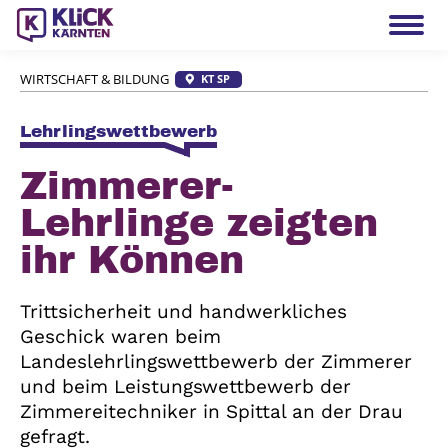
WIRTSCHAFT & BILDUNG
KT
SP
Lehrlingswettbewerb
Zim­me­rer-
Lehr­lin­ge zeig­ten
ihr Kön­nen
Trittsicherheit und handwerkliches
Geschick waren beim
Landeslehrlingswettbewerb der Zimmerer
und beim Leistungswettbewerb der
Zimmereitechniker in Spittal an der Drau
gefragt.