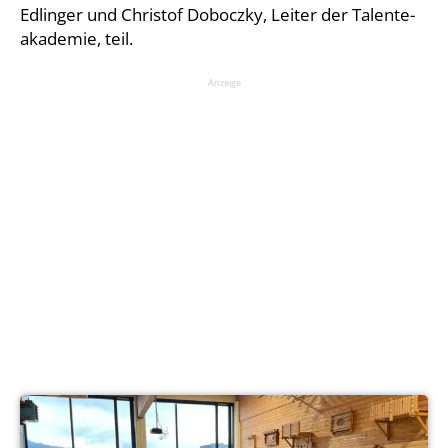
Edlin­ger und Chris­tof Dobocz­ky, Lei­ter der Talente­
aka­de­mie, teil.
Anzei­ge