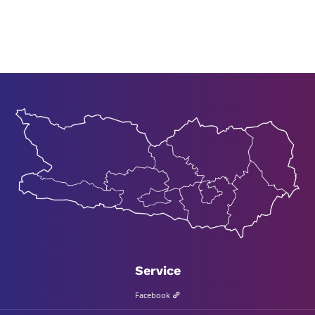
Ser­vice
Face­book