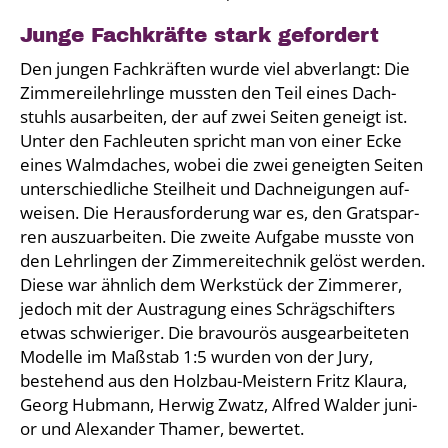
Jun­ge Fach­kräf­te stark gefor­dert
Den jun­gen Fach­kräf­ten wur­de viel abver­langt: Die
Zim­me­rei­lehr­lin­ge muss­ten den Teil eines Dach­
stuhls aus­ar­bei­ten, der auf zwei Sei­ten geneigt ist.
Unter den Fach­leu­ten spricht man von einer Ecke
eines Walm­da­ches, wobei die zwei geneig­ten Sei­ten
unter­schied­li­che Steil­heit und Dach­nei­gun­gen auf­
wei­sen. Die Her­aus­for­de­rung war es, den Grat­spar­
ren aus­zu­ar­bei­ten. Die zwei­te Auf­ga­be muss­te von
den Lehr­lin­gen der Zim­me­rei­tech­nik gelöst wer­den.
Die­se war ähn­lich dem Werk­stück der Zim­me­rer,
jedoch mit der Aus­tra­gung eines Schräg­schif­ters
etwas schwie­ri­ger. Die bra­vou­rös aus­ge­ar­bei­te­ten
Model­le im Maß­stab 1:5 wur­den von der Jury,
bestehend aus den Holz­bau-Meis­tern Fritz Klau­ra,
Georg Hub­mann, Her­wig Zwatz, Alfred Wal­der juni­
or und Alex­an­der Tha­mer, bewer­tet.