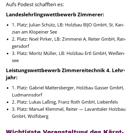
Aufs Podest schaff­ten es:
Lan­des­lehr­lings­wett­be­werb Zim­me­rer:
1. Platz: Juli­an Schütz, LB: Holz­bau BIJO GmbH, St. Kan­
zi­an am Klo­pei­ner See
2. Platz: Noel Pir­ker, LB: Zim­me­rei A. Rei­ter GmbH, Ran­
gers­dorf
3. Platz: Moritz Mül­ler, LB: Holz­bau Ertl GmbH, Wei­ßen­
see
Leis­tungs­wett­be­werb Zim­me­rei­tech­nik 4. Lehr­
jahr:
1. Platz: Gabri­el Mat­ters­ber­ger, Holz­bau Gas­ser GmbH,
Lud­manns­dorf
2. Platz: Lukas Laß­nig, Franz Roth GmbH, Lie­ben­fels
3. Platz: Manu­el Klem­mel, Rei­ter — Lavant­ta­ler Holz­bau
GmbH, Wolfs­berg
Wich­tigs­te Ver­an­stal­tung des Kärnt­