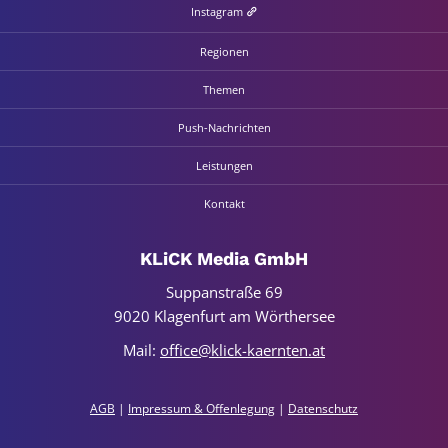
Insta­gram
Regio­nen
The­men
Push-Nach­rich­­­ten
Leis­tun­gen
Kon­takt
KLiCK Media GmbH
Sup­p­an­stra­ße 69
9020 Kla­gen­furt am Wör­ther­see
Mail:
office@klick-kaernten.at
AGB
|
Impres­sum & Offen­le­gung
|
Daten­schutz