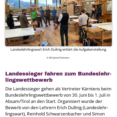
Lan­des­lehr­lings­wart Erich Dull­nig erklärt die Auf­ga­ben­stel­lung.
© FBS Spittal/Tödtmann
Lan­des­sie­ger fah­ren zum Bun­des­lehr­
lings­wett­be­werb
Die Lan­des­sie­ger gehen als Ver­tre­ter Kärn­tens beim
Bun­des­lehr­lings­wett­be­werb von 30. Juni bis 1. Juli in
Absam/Tirol an den Start. Orga­ni­siert wur­de der
Bewerb von den Leh­rern Erich Dull­nig (Lan­des­lehr­
lings­wart), Rein­hold Schwar­zen­ba­cher und Simon