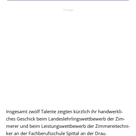
Anzeige
Ins­ge­samt zwölf Talen­te zeig­ten kürz­lich ihr hand­werk­li­
ches Geschick beim Lan­des­lehr­lings­wett­be­werb der Zim­
me­rer und beim Leis­tungs­wett­be­werb der Zim­me­rei­tech­ni­
ker an der Fach­be­rufs­schu­le Spit­tal an der Drau.