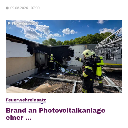
09.08.2026 - 07:00
Klagenfurt-Stadt
Feuerwehreinsatz
Brand an Pho­to­vol­ta­ik­an­la­ge
einer ...