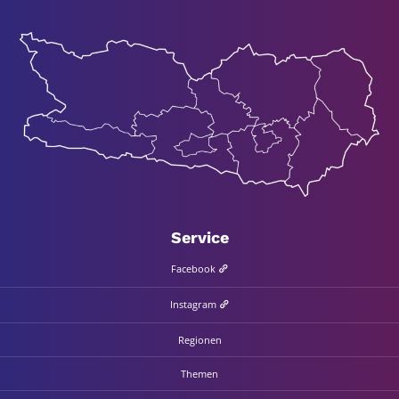
Ser­vice
Face­book
Insta­gram
Regio­nen
The­men