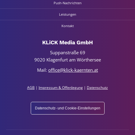
Push-Nach­rich­­­ten
Leis­tun­gen
Kon­takt
KLiCK Media GmbH
Sup­p­an­stra­ße 69
9020 Kla­gen­furt am Wör­ther­see
Mail:
office@klick-kaernten.at
AGB
|
Impres­sum & Offen­le­gung
|
Daten­schutz
Datenschutz- und Cookie-Einstellungen