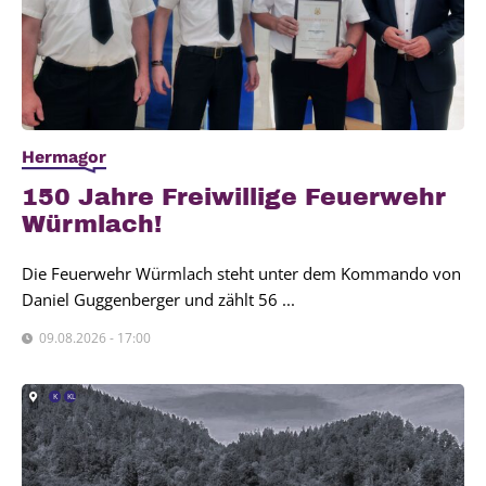
Hermagor
150 Jah­re Frei­wil­li­ge Feu­er­wehr
Würm­lach!
Die Feuerwehr Würmlach steht unter dem Kommando von
Daniel Guggenberger und zählt 56 ...
09.08.2026 - 17:00
K
KL