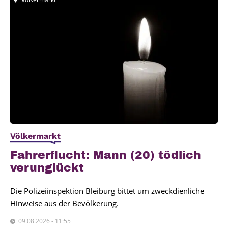
Völkermarkt
Fah­rer­flucht: Mann (20) töd­lich
ver­un­glückt
Die Polizeiinspektion Bleiburg bittet um zweckdienliche
Hinweise aus der Bevölkerung.
09.08.2026 - 11:55