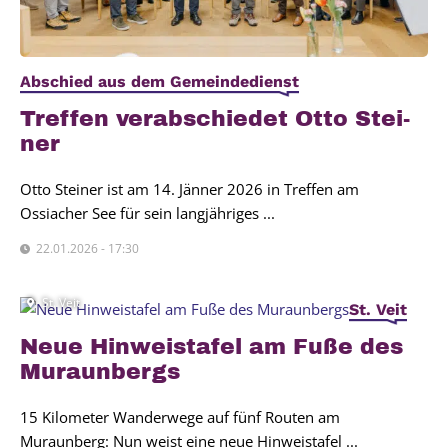
Abschied aus dem Gemeindedienst
Tref­fen ver­ab­schie­det Otto Stei­
ner
Otto Steiner ist am 14. Jänner 2026 in Treffen am
Ossiacher See für sein langjähriges ...
22.01.2026 - 17:30
St. Veit
St. Veit
Neue Hin­weis­ta­fel am Fuße des
Muraun­bergs
15 Kilometer Wanderwege auf fünf Routen am
Muraunberg: Nun weist eine neue Hinweistafel ...