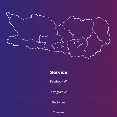
Ser­vice
Face­book
Insta­gram
Regio­nen
The­men