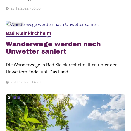
23.12.2022 - 05:00
Spittal
Bad Kleinkirchheim
Wan­der­we­ge wer­den nach
Unwet­ter saniert
Die Wanderwege in Bad Kleinkirchheim litten unter den
Unwettern Ende Juni. Das Land ...
26.09.2022 - 14:20
VI
VL