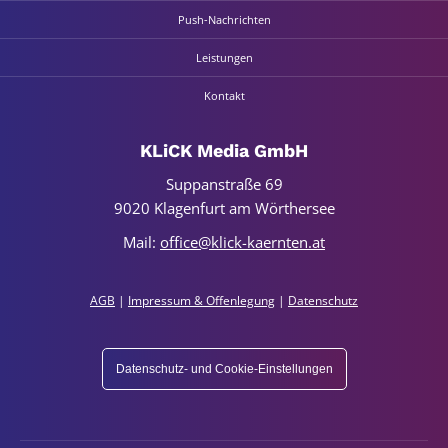
Push-Nach­rich­­­ten
Leis­tun­gen
Kon­takt
KLiCK Media GmbH
Sup­p­an­stra­ße 69
9020 Kla­gen­furt am Wör­ther­see
Mail:
office@klick-kaernten.at
AGB
|
Impres­sum & Offen­le­gung
|
Daten­schutz
Datenschutz- und Cookie-Einstellungen