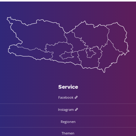
Ser­vice
Face­book
Insta­gram
Regio­nen
The­men