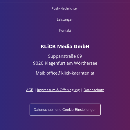
Push-Nach­rich­­­ten
Leis­tun­gen
Kon­takt
KLiCK Media GmbH
Sup­p­an­stra­ße 69
9020 Kla­gen­furt am Wör­ther­see
Mail:
office@klick-kaernten.at
AGB
|
Impres­sum & Offen­le­gung
|
Daten­schutz
Datenschutz- und Cookie-Einstellungen